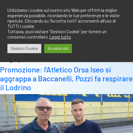
Salta
redazione@calciobresciano.it
349.1834075
al
Utilizziamo i cookie sul nostro sito Web per offrirti la miglior
esperienza possibile, ricordando le tue preferenze e le visite
contenuto
ripetute. Cliccando su "Accetta tutti" acconsenti all'uso di
TUTTI i cookie.
Tuttavia, puoi visitare "Gestisci Cookie" per fornire un
consenso controllato.
Leggi tutto
Abbonati
Accedi
Gestisci Cookie
Accetta tutti
Tag:
pozzi
Promozione: l’Atletico Orsa Iseo si
aggrappa a Baccanelli, Pozzi fa respirare
il Lodrino