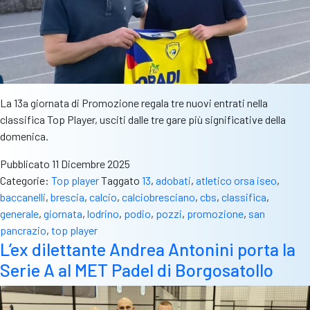
La 13a giornata di Promozione regala tre nuovi entrati nella
classifica Top Player, usciti dalle tre gare più significative della
domenica.
Pubblicato
11 Dicembre 2025
Categorie:
Top player
Taggato
13
,
adobati
,
atletico orsa iseo
,
baccanelli
,
brescia
,
calcio
,
calciobresciano
,
cbs
,
classifica
,
generale
,
giornata
,
lodrino
,
podio
,
pozzi
,
promozione
,
san
pancrazio
,
top player
L’ex dilettante Andrea Antonini porta la
Serie A al MET Padel di Borgosatollo