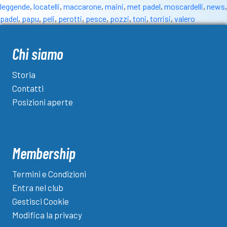
leggende
,
locatelli
,
maccarone
,
maini
,
met padel
,
moscardelli
,
news
,
padel
,
papu
,
peli
,
perotti
,
pesce
,
pozzi
,
toni
,
torrisi
,
valero
Chi siamo
Storia
Contatti
Posizioni aperte
Membership
Termini e Condizioni
Entra nel club
Gestisci Cookie
Modifica la privacy