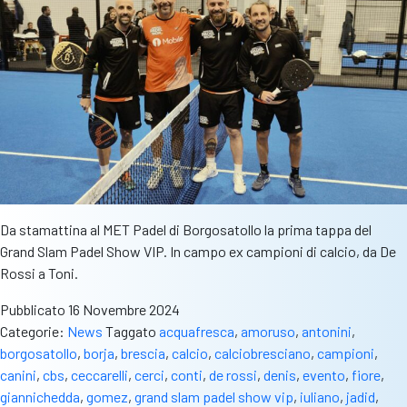
Da stamattina al MET Padel di Borgosatollo la prima tappa del
Grand Slam Padel Show VIP. In campo ex campioni di calcio, da De
Rossi a Toni.
Pubblicato
16 Novembre 2024
Categorie:
News
Taggato
acquafresca
,
amoruso
,
antonini
,
borgosatollo
,
borja
,
brescia
,
calcio
,
calciobresciano
,
campioni
,
canini
,
cbs
,
ceccarelli
,
cerci
,
conti
,
de rossi
,
denis
,
evento
,
fiore
,
giannichedda
,
gomez
,
grand slam padel show vip
,
iuliano
,
jadid
,