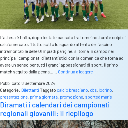
L’attesa è finita, dopo l’estate passata tra tornei notturni e colpi di
calciomercato, il tutto sotto lo sguardo attento del fascino
intramontabile delle Olimpiadi parigine, si torna in campo nei
principali campionati dilettantistici con la domenica che torna ad
avere un senso per tutti i grandi appassionati di sport. Il primo
CBS
match seguito dalla penna……
Continua a leggere
Big
Pubblicato
8 Settembre 2024
Match,
Categorie:
Dilettanti
Taggato
calcio bresciano
,
cbs
,
lodrino
,
Promozione:
presentazione
,
prima giornata
,
promozione
,
sported maris
il
Diramati i calendari dei campionati
Lodrino
regionali giovanili: il riepilogo
supera
lo
Sported