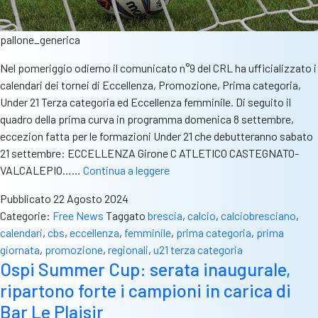
pallone_generica
Nel pomeriggio odierno il comunicato n°9 del CRL ha ufficializzato i
calendari dei tornei di Eccellenza, Promozione, Prima categoria,
Under 21 Terza categoria ed Eccellenza femminile. Di seguito il
quadro della prima curva in programma domenica 8 settembre,
eccezion fatta per le formazioni Under 21 che debutteranno sabato
21 settembre: ECCELLENZA Girone C ATLETICO CASTEGNATO-
Ufficiali
VALCALEPIO……
Continua a leggere
i
Pubblicato
22 Agosto 2024
calendari
Categorie:
Free News
Taggato
brescia
,
calcio
,
calciobresciano
,
di
calendari
,
cbs
,
eccellenza
,
femminile
,
prima categoria
,
prima
Eccellenza,
giornata
,
promozione
,
regionali
,
u21 terza categoria
Promozione,
Ospi Summer Cup: serata inaugurale,
Prima
ripartono forte i campioni in carica di
categoria,
U21
Bar Le Plaisir