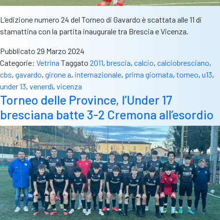
L’edizione numero 24 del Torneo di Gavardo è scattata alle 11 di
stamattina con la partita inaugurale tra Brescia e Vicenza.
Pubblicato
29 Marzo 2024
Categorie:
Vetrina
Taggato
2011
,
brescia
,
calcio
,
calciobresciano
,
cbs
,
gavardo
,
girone a
,
internazionale
,
prima giornata
,
torneo
,
u13
,
under 13
,
venerdì
,
vicenza
Torneo delle Province, l’Under 17
bresciana batte 3-2 Cremona all’esordio