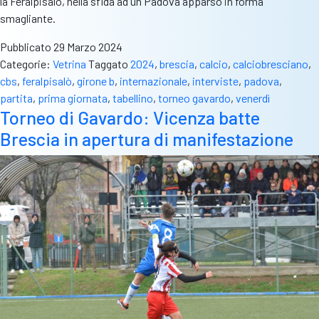
la Feralpisalò, nella sfida ad un Padova apparso in forma
smagliante.
Pubblicato
29 Marzo 2024
Categorie:
Vetrina
Taggato
2024
,
brescia
,
calcio
,
calciobresciano
,
cbs
,
feralpisalò
,
girone b
,
internazionale
,
interviste
,
padova
,
partita
,
prima giornata
,
tabellino
,
torneo gavardo
,
venerdì
Torneo di Gavardo: Vicenza batte
Brescia in apertura di manifestazione