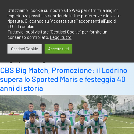
Salta
redazione@calciobresciano.it
349.1834075
al
Utilizziamo i cookie sul nostro sito Web per offrirti la miglior
esperienza possibile, ricordando le tue preferenze e le visite
contenuto
ripetute. Cliccando su "Accetta tutti" acconsenti all'uso di
TUTTI i cookie.
Tuttavia, puoi visitare "Gestisci Cookie" per fornire un
consenso controllato.
Leggi tutto
Abbonati
Accedi
Gestisci Cookie
Accetta tutti
Tag:
prima giornata
CBS Big Match, Promozione: il Lodrino
supera lo Sported Maris e festeggia 40
anni di storia