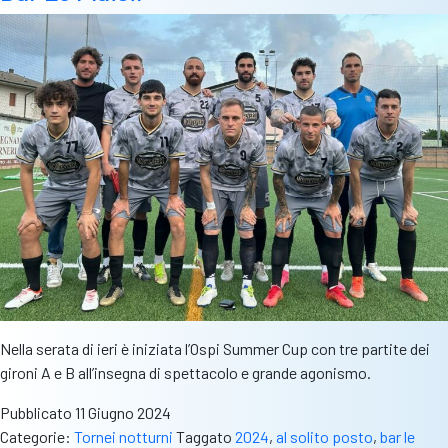
e
femminile:
il
riepilogo
Nella serata di ieri è iniziata l’Ospi Summer Cup con tre partite dei
gironi A e B all’insegna di spettacolo e grande agonismo.
Pubblicato
11 Giugno 2024
Categorie:
Tornei notturni
Taggato
2024
,
al solito posto
,
bar le