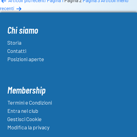
Paginazione
Articoli
più recenti
Pagina 1
Pagina 2
Pagina 3
Articoli
meno
partita
recenti
degli
Bedizzolese-
CazzagoBornato
articoli
1-
Chi siamo
0
Storia
Contatti
Posizioni aperte
Membership
Termini e Condizioni
Entra nel club
Gestisci Cookie
Modifica la privacy