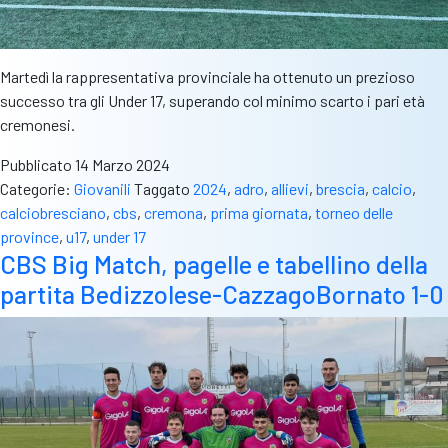
Martedì la rappresentativa provinciale ha ottenuto un prezioso
successo tra gli Under 17, superando col minimo scarto i pari età
cremonesi.
Pubblicato
14 Marzo 2024
Categorie:
Giovanili
Taggato
2024
,
adro
,
allievi
,
brescia
,
calcio
,
calciobresciano
,
cbs
,
cremona
,
prima giornata
,
torneo delle
province
,
u17
,
under 17
CBS Big Match, pagelle e tabellino della
partita Bedizzolese-CazzagoBornato 1-0