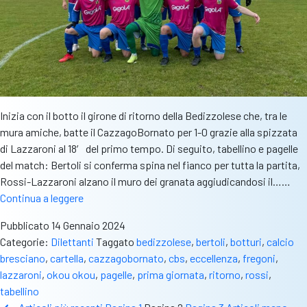
Inizia con il botto il girone di ritorno della Bedizzolese che, tra le
mura amiche, batte il CazzagoBornato per 1-0 grazie alla spizzata
di Lazzaroni al 18′ del primo tempo. Di seguito, tabellino e pagelle
del match: Bertoli si conferma spina nel fianco per tutta la partita,
Rossi-Lazzaroni alzano il muro dei granata aggiudicandosi il……
CBS
Continua a leggere
Big
Pubblicato
14 Gennaio 2024
Match,
Categorie:
Dilettanti
Taggato
bedizzolese
,
bertoli
,
botturi
,
calcio
pagelle
bresciano
,
cartella
,
cazzagobornato
,
cbs
,
eccellenza
,
fregoni
,
e
lazzaroni
,
okou okou
,
pagelle
,
prima giornata
,
ritorno
,
rossi
,
tabellino
tabellino
della