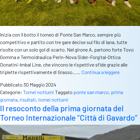
Inizia con il botto il torneo di Ponte San Marco, sempre più
competitivo e partito con tre gare decise sul filo di lana, tutte
risolte con un solo gol di scarto. Nel girone A, partono forte Tovo
Gomma e Termoidraulica Perin-Nova Sider-Forgital-Ottica
Donatini-Imbal Line, che vincono le rispettive sfide grazie alle
Torneo
triplette rispettivamente di Grasso……
Continua a leggere
di
Pubblicato
30 Maggio 2024
Ponte
Categorie:
Tornei notturni
Taggato
ponte san marco
,
prima
San
giornata
,
risultati
,
tornei notturni
Marco:
Il resoconto della prima giornata del
il
Torneo Internazionale “Città di Gavardo”
debutto
con
tre
partite