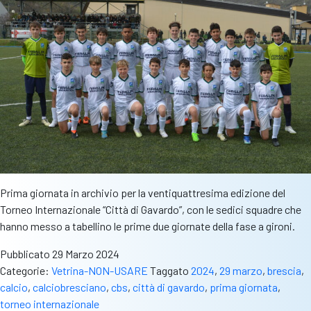
al
filo
di
lana,
tris
di
Grasso
e
Casella
Prima giornata in archivio per la ventiquattresima edizione del
Torneo Internazionale “Città di Gavardo”, con le sedici squadre che
hanno messo a tabellino le prime due giornate della fase a gironi.
Pubblicato
29 Marzo 2024
Categorie:
Vetrina-NON-USARE
Taggato
2024
,
29 marzo
,
brescia
,
calcio
,
calciobresciano
,
cbs
,
città di gavardo
,
prima giornata
,
torneo internazionale