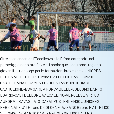
Maris
e
festeggia
40
anni
di
storia
Oltre ai calendari dall’Eccellenza alla Prima categoria, nel
pomeriggio sono stati svelati anche quelli dei tornei regionali
giovanili: il riepilogo per le formazioni bresciane. JUNIORES
REGIONALI ELITE U19 Girone D ATLETICO CASTEGNATO-
CASTELLANA RIGAMONTI-VOLUNTAS MONTICHIARI
CASTIGLIONE-BSV GARDA RONCADELLE-CODOGNO DARFO
BOARIO-CASTELLEONE VALCALEPIO-VEROLESE VIRTUS
AURORA TRAVAGLIATO-CASALPUSTERLENGO JUNIORES
REGIONALE U19 Girone D COLOGNE-AZZANO Girone E ATLETICO
VILLONGO-VOBARNO CASTENEDOLESE-USO UNITED……