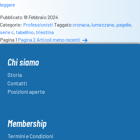
Lumezzane
leggere
da
Pubblicato
18 Febbraio 2024
urlo:
Categorie:
Professionisti
Taggato
cronaca
,
lumezzane
,
pagelle
,
tris
serie c
,
tabellino
,
triestina
d’autore
Paginazione
Pagina 1
Pagina 2
Articoli
meno recenti
in
degli
casa
contro
articoli
Chi siamo
la
Triestina
Storia
Contatti
Posizioni aperte
Membership
Termini e Condizioni