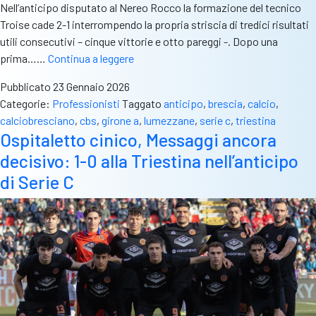
Nell’anticipo disputato al Nereo Rocco la formazione del tecnico
Troise cade 2-1 interrompendo la propria striscia di tredici risultati
utili consecutivi – cinque vittorie e otto pareggi -. Dopo una
Lumezzane
prima……
Continua a leggere
beffato
Pubblicato
23 Gennaio 2026
dalla
Categorie:
Professionisti
Taggato
anticipo
,
brescia
,
calcio
,
Triestina:
calciobresciano
,
cbs
,
girone a
,
lumezzane
,
serie c
,
triestina
al
Ospitaletto cinico, Messaggi ancora
Nereo
decisivo: 1-0 alla Triestina nell’anticipo
Rocco
termina
di Serie C
2-
1
per
i
padroni
di
casa