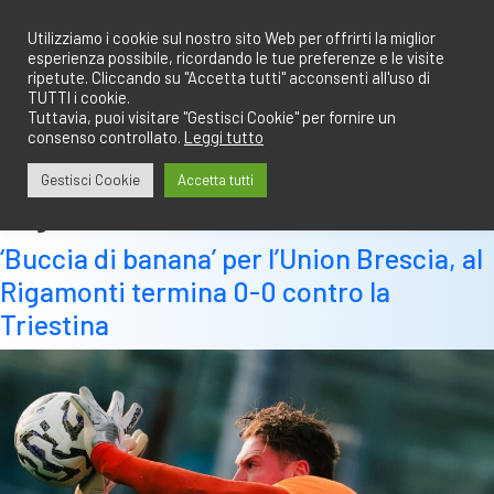
Salta
redazione@calciobresciano.it
349.1834075
al
Utilizziamo i cookie sul nostro sito Web per offrirti la miglior
esperienza possibile, ricordando le tue preferenze e le visite
contenuto
ripetute. Cliccando su "Accetta tutti" acconsenti all'uso di
TUTTI i cookie.
Tuttavia, puoi visitare "Gestisci Cookie" per fornire un
consenso controllato.
Leggi tutto
Abbonati
Accedi
Gestisci Cookie
Accetta tutti
Tag:
triestina
‘Buccia di banana’ per l’Union Brescia, al
Rigamonti termina 0-0 contro la
Triestina