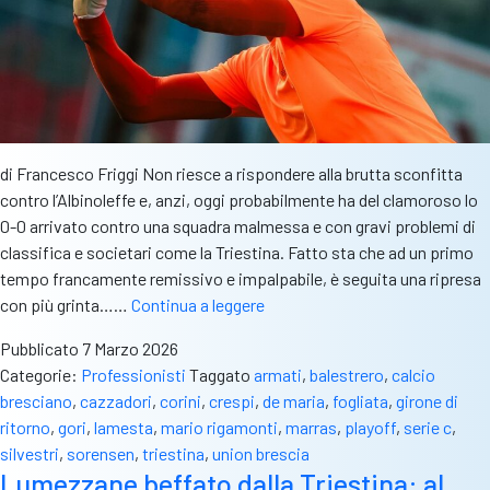
di Francesco Friggi Non riesce a rispondere alla brutta sconfitta
contro l’Albinoleffe e, anzi, oggi probabilmente ha del clamoroso lo
0-0 arrivato contro una squadra malmessa e con gravi problemi di
classifica e societari come la Triestina. Fatto sta che ad un primo
tempo francamente remissivo e impalpabile, è seguita una ripresa
‘Buccia
con più grinta……
Continua a leggere
di
Pubblicato
7 Marzo 2026
banana’
Categorie:
Professionisti
Taggato
armati
,
balestrero
,
calcio
per
bresciano
,
cazzadori
,
corini
,
crespi
,
de maria
,
fogliata
,
girone di
l’Union
ritorno
,
gori
,
lamesta
,
mario rigamonti
,
marras
,
playoff
,
serie c
,
Brescia,
silvestri
,
sorensen
,
triestina
,
union brescia
al
Lumezzane beffato dalla Triestina: al
Rigamonti