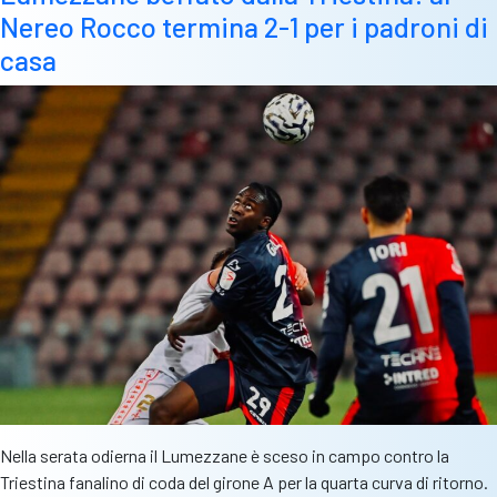
Nereo Rocco termina 2-1 per i padroni di
termina
0-
casa
0
contro
la
Triestina
Nella serata odierna il Lumezzane è sceso in campo contro la
Triestina fanalino di coda del girone A per la quarta curva di ritorno.