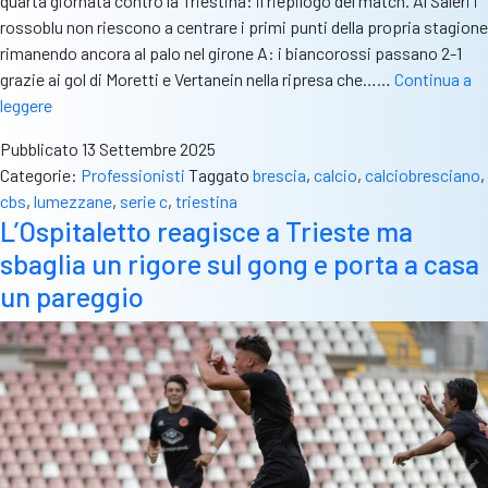
quarta giornata contro la Triestina: il riepilogo del match. Al Saleri i
rossoblu non riescono a centrare i primi punti della propria stagione
rimanendo ancora al palo nel girone A: i biancorossi passano 2-1
grazie ai gol di Moretti e Vertanein nella ripresa che……
Continua a
Lumezzane,
leggere
ennesima
Pubblicato
13 Settembre 2025
sconfitta
Categorie:
Professionisti
Taggato
brescia
,
calcio
,
calciobresciano
,
e
cbs
,
lumezzane
,
serie c
,
triestina
ancora
L’Ospitaletto reagisce a Trieste ma
nessun
sbaglia un rigore sul gong e porta a casa
punto
in
un pareggio
classifica