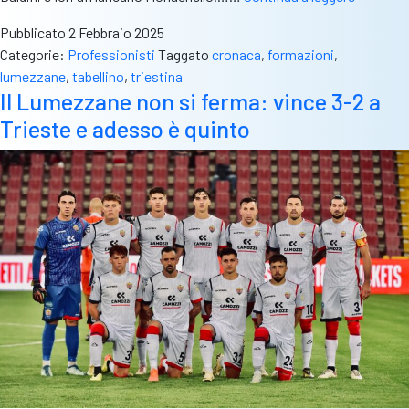
Triestina
Pubblicato
2 Febbraio 2025
1-
Categorie:
Professionisti
Taggato
cronaca
,
formazioni
,
3:
lumezzane
,
tabellino
,
triestina
dura
Il Lumezzane non si ferma: vince 3-2 a
batosta
Trieste e adesso è quinto
al
Saleri
per
i
valgobbin
sotto
di
tre
gol
già
al
27′