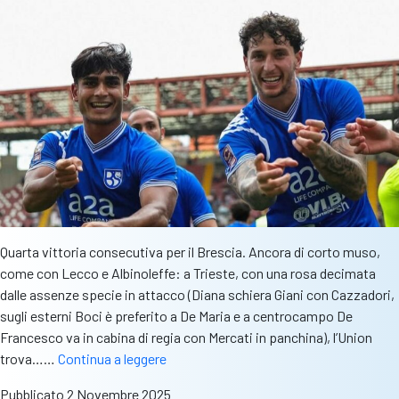
Quarta vittoria consecutiva per il Brescia. Ancora di corto muso,
come con Lecco e Albinoleffe: a Trieste, con una rosa decimata
dalle assenze specie in attacco (Diana schiera Giani con Cazzadori,
sugli esterni Boci è preferito a De Maria e a centrocampo De
Francesco va in cabina di regia con Mercati in panchina), l’Union
Union
trova……
Continua a leggere
Brescia,
Pubblicato
2 Novembre 2025