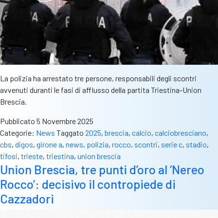
La polizia ha arrestato tre persone, responsabili degli scontri
avvenuti duranti le fasi di afflusso della partita Triestina-Union
Brescia.
Pubblicato
5 Novembre 2025
Categorie:
News
Taggato
2025
,
brescia
,
calcio
,
calciobresciano
,
cbs
,
digos
,
girone a
,
news
,
polizia
,
rocco
,
scontri
,
serie c
,
stadio
,
tifosi
,
trieste
,
triestina
,
union brescia
Union Brescia, tre punti d’oro al ‘Nereo
Rocco’: decisivo il contropiede di
Cazzadori