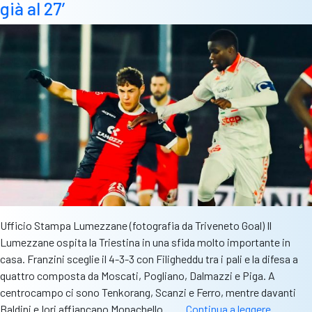
rigore
già al 27′
sul
gong
e
porta
a
casa
un
pareggio
Ufficio Stampa Lumezzane (fotografia da Triveneto Goal) Il
Lumezzane ospita la Triestina in una sfida molto importante in
casa. Franzini sceglie il 4-3-3 con Filigheddu tra i pali e la difesa a
quattro composta da Moscati, Pogliano, Dalmazzi e Piga. A
centrocampo ci sono Tenkorang, Scanzi e Ferro, mentre davanti
Lumezza
Baldini e Iori affiancano Monachello.……
Continua a leggere