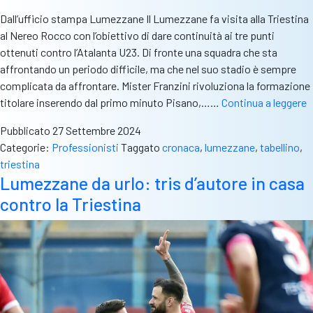
Dall’ufficio stampa Lumezzane Il Lumezzane fa visita alla Triestina
al Nereo Rocco con l’obiettivo di dare continuità ai tre punti
ottenuti contro l’Atalanta U23. Di fronte una squadra che sta
affrontando un periodo difficile, ma che nel suo stadio è sempre
complicata da affrontare. Mister Franzini rivoluziona la formazione
Il
titolare inserendo dal primo minuto Pisano,……
Continua a leggere
L
Pubblicato
27 Settembre 2024
n
Categorie:
Professionisti
Taggato
cronaca
,
lumezzane
,
tabellino
,
s
triestina
f
Lumezzane da urlo: tris d’autore in casa
v
contro la Triestina
3
2
a
T
e
a
è