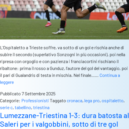
L’Ospitaletto a Trieste soffre, va sotto di un gol e rischia anche di
subire il secondo (superlativo Sonzogni in più occasioni), poi nella
ripresa con orgoglio e con pazienza i franciacortini rischiano il
ribaltone: prima il rosso a Gunduz, l’autore del gol del vantaggio, poi
il pari di Gualandris di testa in mischia. Nel finale……
Continua a
L’Ospitaletto
leggere
reagisce
Pubblicato
7 Settembre 2025
a
Categorie:
Professionisti
Taggato
cronaca
,
lega pro
,
ospitaletto
,
Trieste
serie c
,
tabellino
,
triestina
ma
Lumezzane-Triestina 1-3: dura batosta al
sbaglia
Saleri per i valgobbini, sotto di tre gol
un