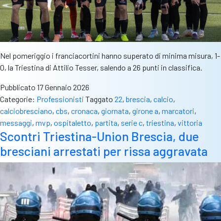
Nel pomeriggio i franciacortini hanno superato di minima misura, 1-
0, la Triestina di Attilio Tesser, salendo a 26 punti in classifica.
Pubblicato
17 Gennaio 2026
Categorie:
Professionisti
Taggato
22
,
brescia
,
calcio
,
calciobresciano
,
cbs
,
cronaca
,
giornata
,
girone a
,
marcatori
,
messaggi
,
mvp
,
ospitaletto
,
partita
,
serie c
,
triestina
,
vittoria
Scontri Triestina-Union Brescia, due
bresciani arrestati per rissa aggravata