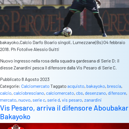
bakayoko,Calcio Darfo Boario singoli, Lumezzane(Bs) 04 febbraio
2018. Ph Fotolive Alessio Guitti
Nuovo ingresso nella rosa della squadra gardesana di Serie D: il
diesse Zanardini pesca il difensore dalla Vis Pesaro di Serie C.
Pubblicato
8 Agosto 2023
Categorie:
Calciomercato
Taggato
acquisto
,
bakayoko
,
brescia
,
calcio
,
calciobresciano
,
calciomercato
,
cbs
,
desenzano
,
difensore
,
mercato
,
nuovo
,
serie c
,
serie d
,
vis pesaro
,
zanardini
Vis Pesaro, arriva il difensore Aboubakar
Bakayoko