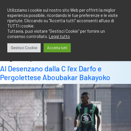
Salta
redazione@calciobresciano.it
349.1834075
al
Utilizziamo i cookie sul nostro sito Web per offrirti la miglior
esperienza possibile, ricordando le tue preferenze e le visite
contenuto
ripetute. Cliccando su "Accetta tutti" acconsenti all'uso di
TUTTI i cookie.
Tuttavia, puoi visitare "Gestisci Cookie" per fornire un
consenso controllato.
Leggi tutto
Abbonati
Accedi
Gestisci Cookie
Accetta tutti
Tag:
vis pesaro
Al Desenzano dalla C l’ex Darfo e
Pergolettese Aboubakar Bakayoko