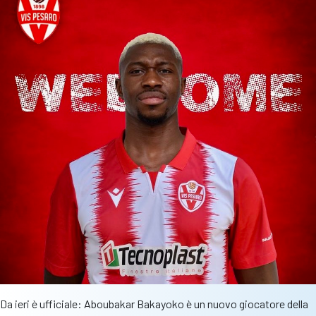
Da ieri è ufficiale: Aboubakar Bakayoko è un nuovo giocatore della