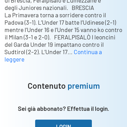
di Brescia, Feralpisalò e Lumezzane e
degli Juniores nazionali. BRESCIA
La Primavera torna a sorridere contro il
Padova (3-1). L’Under 17 batte l’Udinese (2-1)
mentre l’Under 16 e l’Under 15 vanno ko contro
il Milan (3-1 e 2-0). FERALPISALÒ I leoncini
del Garda Under 19 impattano contro il
Sudtirol (2-2). L’Under 17…
Continua a
Tornei
leggere
nazionali:
il
Desenzano
Contenuto
premium
U19
si
aggiudica
Sei già abbonato? Effettua il login.
il
derby
contro
LOGIN