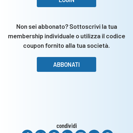
il
Ciliverghe
e
Non sei abbonato? Sottoscrivi la tua
conquista
membership individuale o utilizza il codice
i
play
coupon fornito alla tua società.
off
ABBONATI
condividi