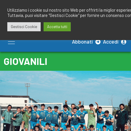
Salta
redazione@calciobresciano.it
349.1834075
al
Utilizziamo i cookie sul nostro sito Web per offrirti la miglior esperi
Tuttavia, puoi visitare "Gestisci Cookie" per fornire un consenso co
contenuto
Gestisci Cookie
Accetta tutti
Abbonati
Accedi
GIOVANILI