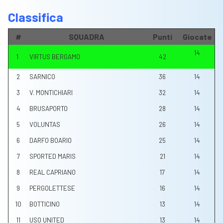
Classifica
#
SQUADRA
Punti
Giocate
14
1
VIRTUS BERGAMO
42
2
SARNICO
36
14
3
V. MONTICHIARI
32
14
4
BRUSAPORTO
28
14
5
VOLUNTAS
26
14
6
DARFO BOARIO
25
14
7
SPORTED MARIS
21
14
8
REAL CAPRIANO
17
14
9
PERGOLETTESE
16
14
10
BOTTICINO
13
14
11
USO UNITED
13
14