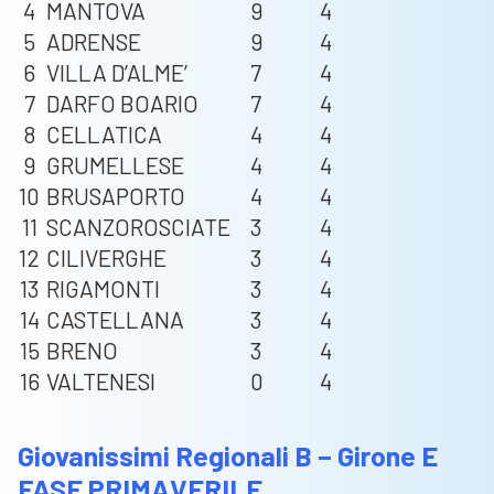
4
MANTOVA
9
4
5
ADRENSE
9
4
6
VILLA D’ALME’
7
4
7
DARFO BOARIO
7
4
8
CELLATICA
4
4
9
GRUMELLESE
4
4
10
BRUSAPORTO
4
4
11
SCANZOROSCIATE
3
4
12
CILIVERGHE
3
4
13
RIGAMONTI
3
4
14
CASTELLANA
3
4
15
BRENO
3
4
16
VALTENESI
0
4
Giovanissimi Regionali B – Girone E
FASE PRIMAVERILE