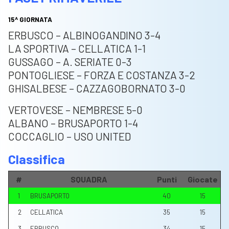
15^ GIORNATA
ERBUSCO – ALBINOGANDINO 3-4
LA SPORTIVA – CELLATICA 1-1
GUSSAGO – A. SERIATE 0-3
PONTOGLIESE – FORZA E COSTANZA 3-2
GHISALBESE – CAZZAGOBORNATO 3-0
VERTOVESE – NEMBRESE 5-0
ALBANO – BRUSAPORTO 1-4
COCCAGLIO – USO UNITED
Classifica
#
SQUADRA
Punti
Giocate
1
BRUSAPORTO
40
15
2
CELLATICA
35
15
3
ERBUSCO
34
15