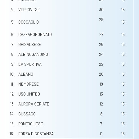
4
VERTOVESE
30
15
29
5
COCCAGLIO
15
6
CAZZAGOBORNATO
27
15
7
GHISALBESE
25
15
8
ALBINOGANDINO
24
15
9
LA SPORTIVA
22
15
10
ALBANO
20
15
11
NEMBRESE
19
15
12
USO UNITED
13
15
13
AURORA SERIATE
12
15
14
GUSSAGO
8
15
15
PONTOGLIESE
7
15
16
FORZA E COSTANZA
0
15