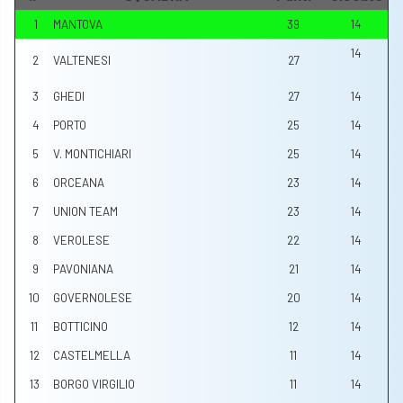
1
MANTOVA
39
14
14
2
VALTENESI
27
3
GHEDI
27
14
4
PORTO
25
14
5
V. MONTICHIARI
25
14
6
ORCEANA
23
14
7
UNION TEAM
23
14
8
VEROLESE
22
14
9
PAVONIANA
21
14
10
GOVERNOLESE
20
14
11
BOTTICINO
12
14
12
CASTELMELLA
11
14
13
BORGO VIRGILIO
11
14