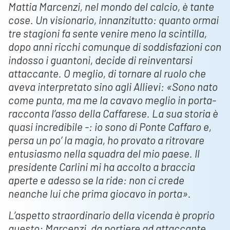
Mattia Marcenzi, nel mondo del calcio, è tante
cose. Un visionario, innanzitutto: quanto ormai
tre stagioni fa sente venire meno la scintilla,
dopo anni ricchi comunque di soddisfazioni con
indosso i guantoni, decide di reinventarsi
attaccante. O meglio, di tornare al ruolo che
aveva interpretato sino agli Allievi: «Sono nato
come punta, ma me la cavavo meglio in porta-
racconta l’asso della Caffarese. La sua storia è
quasi incredibile -: io sono di Ponte Caffaro e,
persa un po’ la magia, ho provato a ritrovare
entusiasmo nella squadra del mio paese. Il
presidente Carlini mi ha accolto a braccia
aperte e adesso se la ride: non ci crede
neanche lui che prima giocavo in porta».
L’aspetto straordinario della vicenda è proprio
questo: Marcenzi, da portiere ad attaccante