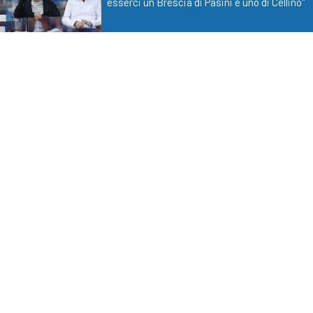
esserci un Brescia di Pasini e uno di Cellino"