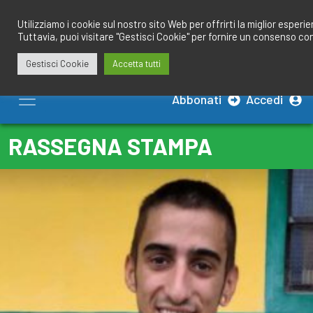
Salta
redazione@calciobresciano.it
349.1834075
al
Utilizziamo i cookie sul nostro sito Web per offrirti la miglior esperi
Tuttavia, puoi visitare "Gestisci Cookie" per fornire un consenso co
contenuto
Gestisci Cookie
Accetta tutti
Abbonati
Accedi
RASSEGNA STAMPA