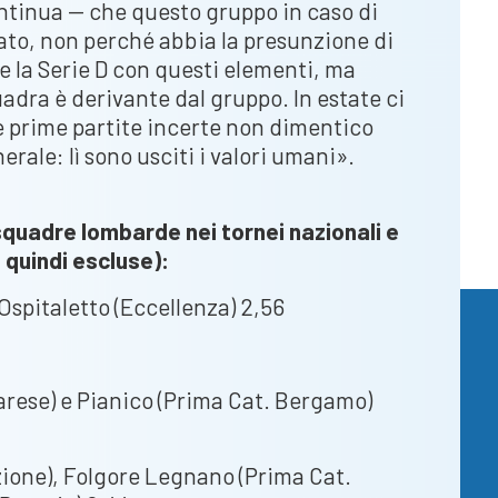
ntinua — che questo gruppo in caso di
o, non perché abbia la presunzione di
re la Serie D con questi elementi, ma
uadra è derivante dal gruppo. In estate ci
le prime partite incerte non dimentico
erale: lì sono usciti i valori umani».
 squadre lombarde nei tornei nazionali e
 quindi escluse):
 Ospitaletto (Eccellenza) 2,56
Varese) e Pianico (Prima Cat. Bergamo)
ione), Folgore Legnano (Prima Cat.