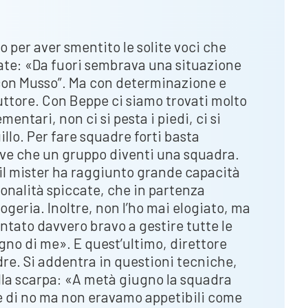
 per aver smentito le solite voci che
ate: «Da fuori sembrava una situazione
 con Musso”. Ma con determinazione e
duttore. Con Beppe ci siamo trovati molto
entari, non ci si pesta i piedi, ci si
llo. Per fare squadre forti basta
erve che un gruppo diventi una squadra.
 il mister ha raggiunto grande capacità
onalità spiccate, che in partenza
eria. Inoltre, non l’ho mai elogiato, ma
entato davvero bravo a gestire tutte le
gno di me». E quest’ultimo, direttore
adre. Si addentra in questioni tecniche,
lla scarpa: «A metà giugno la squadra
se di no ma non eravamo appetibili come