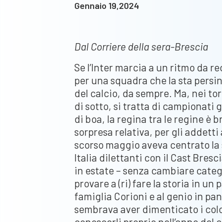
Gennaio 19,2024
Dal Corriere della sera-Brescia
Se l’Inter marcia a un ritmo da re
per una squadra che la sta persi
del calcio, da sempre. Ma, nei tor
di sotto, si tratta di campionati g
di boa, la regina tra le regine è 
sorpresa relativa, per gli addetti 
scorso maggio aveva centrato la
Italia dilettanti con il Cast Bresc
in estate – senza cambiare categ
provare a (ri) fare la storia in un
famiglia Corioni e al genio in panc
sembrava aver dimenticato i colo
conoscerli proprio nell’anno del ce