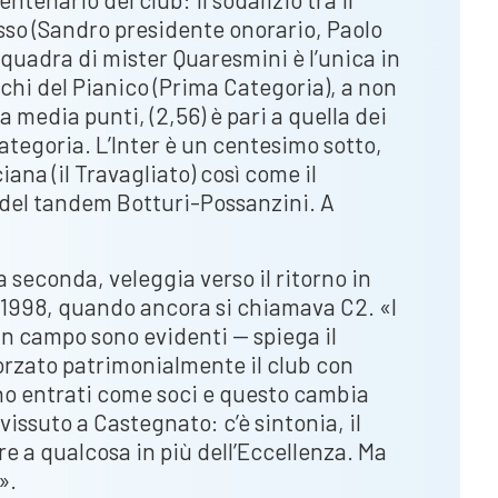
sso (Sandro presidente onorario, Paolo
squadra di mister Quaresmini è l’unica in
hi del Pianico (Prima Categoria), a non
 media punti, (2,56) è pari a quella dei
ategoria. L’Inter è un centesimo sotto,
iana (il Travagliato) così come il
, del tandem Botturi-Possanzini. A
a seconda, veleggia verso il ritorno in
el 1998, quando ancora si chiamava C2. «I
in campo sono evidenti — spiega il
orzato patrimonialmente il club con
no entrati come soci e questo cambia
vissuto a Castegnato: c’è sintonia, il
re a qualcosa in più dell’Eccellenza. Ma
».