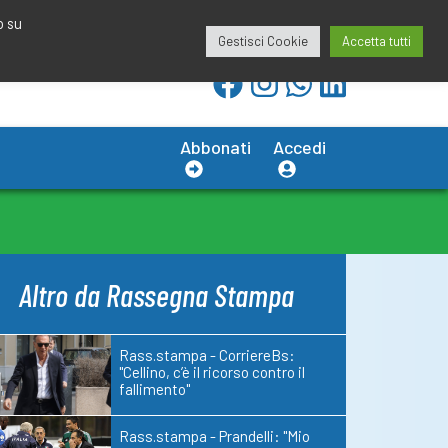
redazione@calciobresciano.it
349.1834075
o su
Gestisci Cookie
Accetta tutti
Abbonati
Accedi
Altro da Rassegna Stampa
Rass.stampa - CorriereBs:
"Cellino, c’è il ricorso contro il
fallimento"
Rass.stampa - Prandelli: "Mio