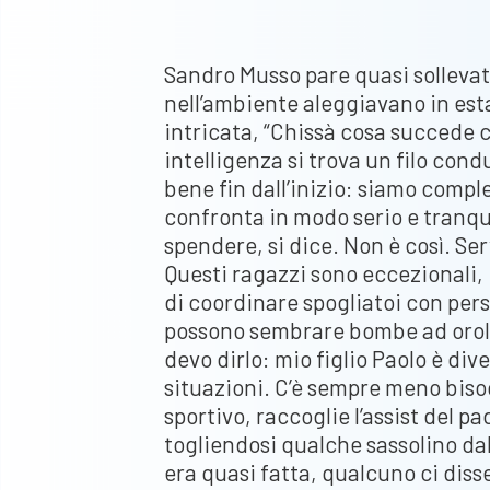
Sandro Musso pare quasi sollevato
nell’ambiente aleggiavano in est
intricata, “Chissà cosa succede
intelligenza si trova un filo con
bene fin dall’inizio: siamo complem
confronta in modo serio e tranqui
spendere, si dice. Non è così. S
Questi ragazzi sono eccezionali,
di coordinare spogliatoi con pers
possono sembrare bombe ad orolog
devo dirlo: mio figlio Paolo è div
situazioni. C’è sempre meno biso
sportivo, raccoglie l’assist del p
togliendosi qualche sassolino da
era quasi fatta, qualcuno ci dis