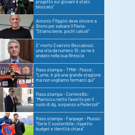
progetto sui giovani è stato
bloccato"
Antonio Filippini deve vincere a
Breno per salvare il Pavia:
"Stiamo bene, pochi calcoli"
E' morto Evaristo Beccalossi,
una vita da numero 10: se ne è
andato nella sua Brescia
Rass.stampa - TMW - Pesce:
"Lume, è già una grande stagione
ma non vogliamo fermarci qui"
Rass.stampa - CorriereBs:
"Marroccu netto favorito per il
ruolo di dg, sorpasso a Pederzoli"
Rass.stampa - Fanpage - Musso:
"Serie C sostenibile: rispetto
budget e identità chiara"