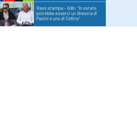
Rass.stampa - Gdb: "In estate
potrebbe esserci un Brescia di
Pasini e uno di Cellino"