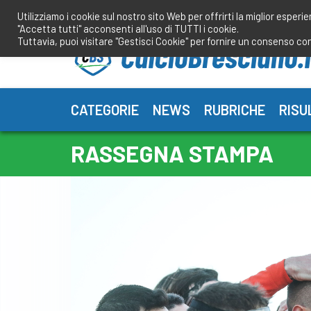
Salta
Utilizziamo i cookie sul nostro sito Web per offrirti la miglior esperi
al
"Accetta tutti" acconsenti all'uso di TUTTI i cookie.
contenuto
Tuttavia, puoi visitare "Gestisci Cookie" per fornire un consenso co
CATEGORIE
NEWS
RUBRICHE
RISU
RASSEGNA STAMPA