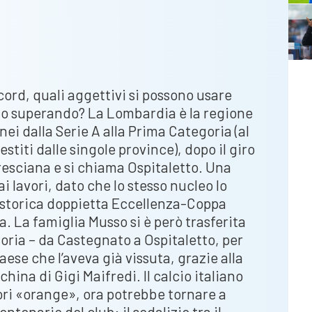
cord, quali aggettivi si possono usare
no superando? La Lombardia è la regione
nei dalla Serie A alla Prima Categoria (al
estiti dalle singole province), dopo il giro
bresciana e si chiama Ospitaletto. Una
ai lavori, dato che lo stesso nucleo lo
 storica doppietta Eccellenza-Coppa
ia. La famiglia Musso si è però trasferita
oria – da Castegnato a Ospitaletto, per
 paese che l’aveva già vissuta, grazie alla
hina di Gigi Maifredi. Il calcio italiano
ri «orange», ora potrebbe tornare a
ntenario del club: il sodalizio tra il