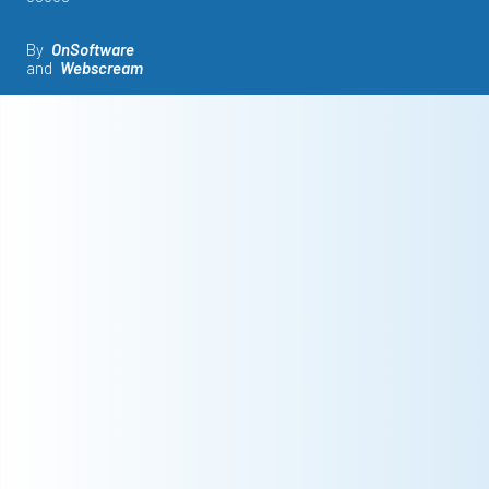
By
OnSoftware
and
Webscream