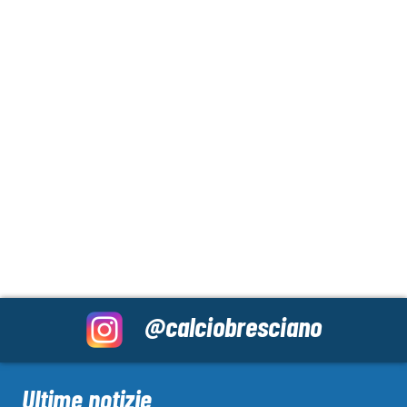
@calciobresciano
Ultime notizie