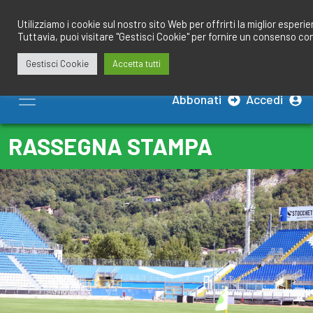
Salta
redazione@calciobresciano.it
349.1834075
al
Utilizziamo i cookie sul nostro sito Web per offrirti la miglior esperi
Tuttavia, puoi visitare "Gestisci Cookie" per fornire un consenso co
contenuto
Gestisci Cookie
Accetta tutti
Abbonati
Accedi
RASSEGNA STAMPA