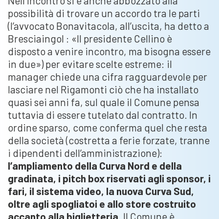
Nell’incontro si è anche abbozzato alla
possibilità di trovare un accordo tra le parti
(l’avvocato Bonavitacola, all’uscita, ha detto a
Bresciaingol : «Il presidente Cellino è
disposto a venire incontro, ma bisogna essere
in due») per evitare scelte estreme: il
manager chiede una cifra ragguardevole per
lasciare nel Rigamonti ciò che ha installato
quasi sei anni fa, sul quale il Comune pensa
tuttavia di essere tutelato dal contratto. In
ordine sparso, come conferma quel che resta
della società (costretta a ferie forzate, tranne
i dipendenti dell’amministrazione):
l’ampliamento della Curva Nord e della
gradinata, i pitch box riservati agli sponsor, i
fari, il sistema video, la nuova Curva Sud,
oltre agli spogliatoi e allo store costruito
accanto alla biglietteria
. Il Comune è