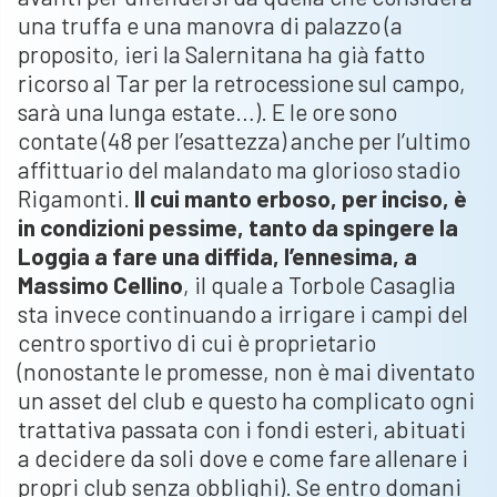
una truffa e una manovra di palazzo (a
proposito, ieri la Salernitana ha già fatto
ricorso al Tar per la retrocessione sul campo,
sarà una lunga estate…). E le ore sono
contate (48 per l’esattezza) anche per l’ultimo
affittuario del malandato ma glorioso stadio
Rigamonti.
Il cui manto erboso, per inciso, è
in condizioni pessime, tanto da spingere la
Loggia a fare una diffida, l’ennesima, a
Massimo Cellino
, il quale a Torbole Casaglia
sta invece continuando a irrigare i campi del
centro sportivo di cui è proprietario
(nonostante le promesse, non è mai diventato
un asset del club e questo ha complicato ogni
trattativa passata con i fondi esteri, abituati
a decidere da soli dove e come fare allenare i
propri club senza obblighi). Se entro domani