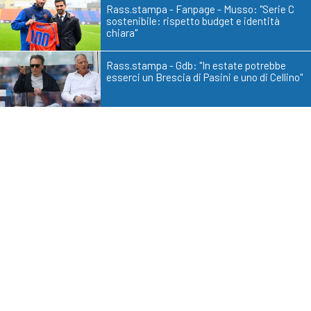
Rass.stampa - Fanpage - Musso: "Serie C
sostenibile: rispetto budget e identità
chiara"
Rass.stampa - Gdb: "In estate potrebbe
esserci un Brescia di Pasini e uno di Cellino"