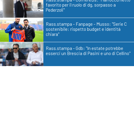
favorito per il ruolo di dg, sorpasso a
Pederzoli"
Rass.stampa - Fanpage - Musso: "Serie C
sostenibile: rispetto budget e identità
chiara"
Rass.stampa - Gdb: "In estate potrebbe
esserci un Brescia di Pasini e uno di Cellino"