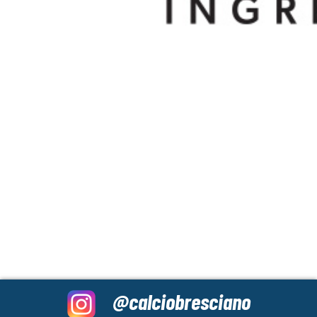
@calciobresciano