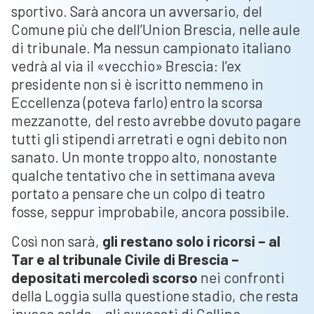
sportivo. Sarà ancora un avversario, del
Comune più che dell’Union Brescia, nelle aule
di tribunale. Ma nessun campionato italiano
vedrà al via il «vecchio» Brescia: l’ex
presidente non si è iscritto nemmeno in
Eccellenza (poteva farlo) entro la scorsa
mezzanotte, del resto avrebbe dovuto pagare
tutti gli stipendi arretrati e ogni debito non
sanato. Un monte troppo alto, nonostante
qualche tentativo che in settimana aveva
portato a pensare che un colpo di teatro
fosse, seppur improbabile, ancora possibile.
Così non sarà,
gli restano solo i ricorsi – al
Tar e al tribunale Civile di Brescia –
depositati mercoledì scorso
nei confronti
della Loggia sulla questione stadio, che resta
invece calda – gli avvocati di Cellino