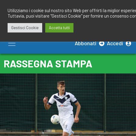
Salta
redazione@calciobresciano.it
349.1834075
al
Utilizziamo i cookie sul nostro sito Web per offrirti la miglior esperi
Tuttavia, puoi visitare "Gestisci Cookie" per fornire un consenso co
contenuto
Gestisci Cookie
Accetta tutti
Abbonati
Accedi
RASSEGNA STAMPA