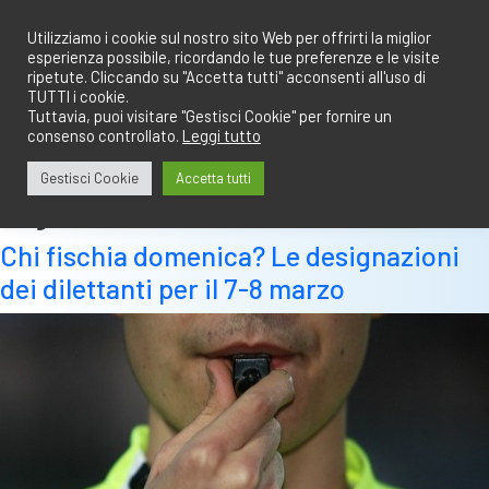
Salta
redazione@calciobresciano.it
349.1834075
al
Utilizziamo i cookie sul nostro sito Web per offrirti la miglior
esperienza possibile, ricordando le tue preferenze e le visite
contenuto
ripetute. Cliccando su "Accetta tutti" acconsenti all'uso di
TUTTI i cookie.
Tuttavia, puoi visitare "Gestisci Cookie" per fornire un
consenso controllato.
Leggi tutto
Abbonati
Accedi
Gestisci Cookie
Accetta tutti
Tag:
8
Chi fischia domenica? Le designazioni
dei dilettanti per il 7-8 marzo