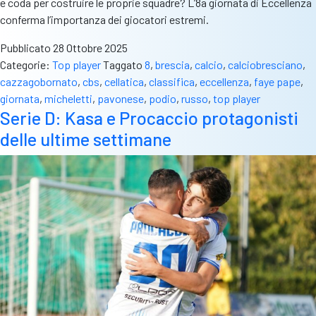
e coda per costruire le proprie squadre? L’8a giornata di Eccellenza
conferma l’importanza dei giocatori estremi.
Pubblicato
28 Ottobre 2025
Categorie:
Top player
Taggato
8
,
brescia
,
calcio
,
calciobresciano
,
cazzagobornato
,
cbs
,
cellatica
,
classifica
,
eccellenza
,
faye pape
,
giornata
,
micheletti
,
pavonese
,
podio
,
russo
,
top player
Serie D: Kasa e Procaccio protagonisti
delle ultime settimane