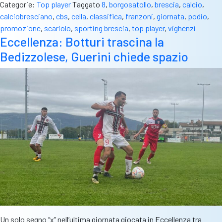
Categorie:
Top player
Taggato
8
,
borgosatollo
,
brescia
,
calcio
,
calciobresciano
,
cbs
,
cella
,
classifica
,
franzoni
,
giornata
,
podio
,
promozione
,
scariolo
,
sporting brescia
,
top player
,
vighenzi
Eccellenza: Botturi trascina la
Bedizzolese, Guerini chiede spazio
Un solo segno “x” nell’ultima giornata giocata in Eccellenza tra