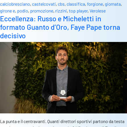
calciobresciano
,
castelcovati
,
cbs
,
classifica
,
forgione
,
giornata
,
girone e
,
podio
,
promozione
,
rizzini
,
top player
,
Verolese
Eccellenza: Russo e Micheletti in
formato Guanto d’Oro, Faye Pape torna
decisivo
La punta e il centravanti. Quanti direttori sportivi partono da testa