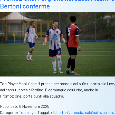
Bertoni conferme
Top Player è colui che ti prende per mano e dal buio ti porta alla luce,
dal caos ti porta all’ordine. E comunque colui che, anche in
Promozione, porta punti alla squadra.
Pubblicato
6 Novembre 2025
Categorie:
Top player
Taggato
8
,
bertoni
,
brescia
,
calcinato
,
calcio
,