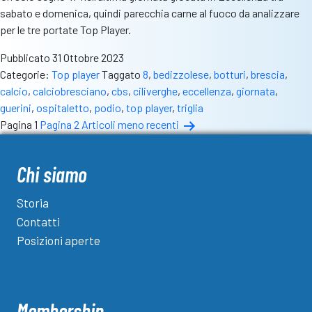
sabato e domenica, quindi parecchia carne al fuoco da analizzare
per le tre portate Top Player.
Pubblicato
31 Ottobre 2023
Categorie:
Top player
Taggato
8
,
bedizzolese
,
botturi
,
brescia
,
calcio
,
calciobresciano
,
cbs
,
ciliverghe
,
eccellenza
,
giornata
,
guerini
,
ospitaletto
,
podio
,
top player
,
triglia
Paginazione
Pagina 1
Pagina 2
Articoli
meno recenti
degli
articoli
Chi siamo
Storia
Contatti
Posizioni aperte
Membership