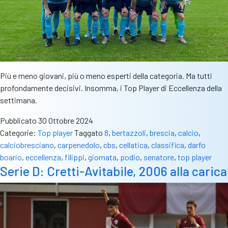
Più e meno giovani, più o meno esperti della categoria. Ma tutti
profondamente decisivi. Insomma, i Top Player di Eccellenza della
settimana.
Pubblicato
30 Ottobre 2024
Categorie:
Top player
Taggato
8
,
bertazzoli
,
brescia
,
calcio
,
calciobresciano
,
carpenedolo
,
cbs
,
cellatica
,
classifica
,
darfo
boario
,
eccellenza
,
filippi
,
giornata
,
podio
,
senatore
,
top player
Serie D: Cretti-Avitabile, 2006 alla carica