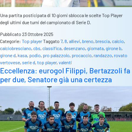
Una partita posticipata di 10 giorni sblocca le scelte Top Player
degli ultimi due turni del campionato di Serie D.
Pubblicato
23 Ottobre 2025
Categorie:
Top player
Taggato
7
,
8
,
allievi
,
breno
,
brescia
,
calcio
,
calciobresciano
,
cbs
,
classifica
,
desenzano
,
giornata
,
girone b
,
girone d
,
kasa
,
podio
,
pro palazzolo
,
procaccio
,
randazzo
,
rovato
vertovese
,
serie d
,
top player
,
valenti
Eccellenza: eurogol Filippi, Bertazzoli fa
per due, Senatore già una certezza