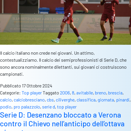
Il calcio italiano non crede nei giovani. Un attimo,
contestualizziamo. Il calcio dei semiprofessionisti di Serie D, che
sono ancora nominalmente dilettanti, sui giovani ci costruiscono
campionati.
Pubblicato
17 Ottobre 2024
Categorie:
Top player
Taggato
2006
,
8
,
avitabile
,
breno
,
brescia
,
calcio
,
calciobresciano
,
cbs
,
ciliverghe
,
classifica
,
giornata
,
pinardi
,
podio
,
pro palazzolo
,
serie d
,
top player
Serie D: Desenzano bloccato a Verona
contro il Chievo nell’anticipo dell’ottava