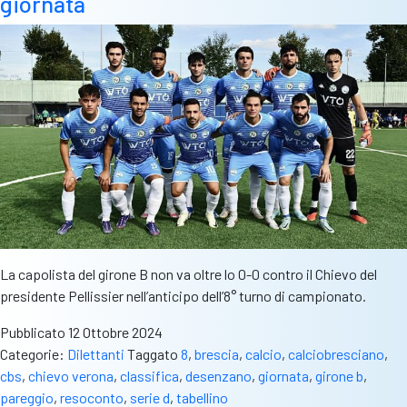
giornata
La capolista del girone B non va oltre lo 0-0 contro il Chievo del
presidente Pellissier nell’anticipo dell’8° turno di campionato.
Pubblicato
12 Ottobre 2024
Categorie:
Dilettanti
Taggato
8
,
brescia
,
calcio
,
calciobresciano
,
cbs
,
chievo verona
,
classifica
,
desenzano
,
giornata
,
girone b
,
pareggio
,
resoconto
,
serie d
,
tabellino