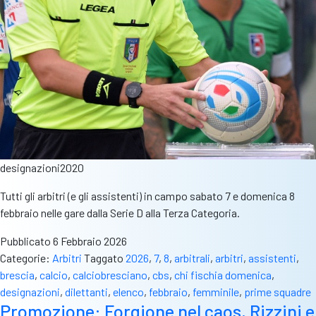
designazioni2020
Tutti gli arbitri (e gli assistenti) in campo sabato 7 e domenica 8
febbraio nelle gare dalla Serie D alla Terza Categoria.
Pubblicato
6 Febbraio 2026
Categorie:
Arbitri
Taggato
2026
,
7
,
8
,
arbitrali
,
arbitri
,
assistenti
,
brescia
,
calcio
,
calciobresciano
,
cbs
,
chi fischia domenica
,
designazioni
,
dilettanti
,
elenco
,
febbraio
,
femminile
,
prime squadre
Promozione: Forgione nel caos, Rizzini e