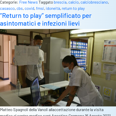
Categorie:
Free News
Taggato
brescia
,
calcio
,
calciobresciano
,
casasco
,
cbs
,
covid
,
fmsi
,
idoneità
,
return to play
“Return to play” semplificato per
asintomatici e infezioni lievi
Matteo Spagnoli della Vanoli allaccettazione durante la visita
medica al centro medico sant Agostino,Cremona 16 Agosto 2021