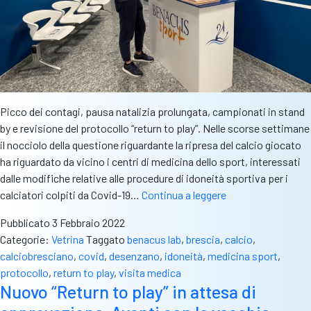
Picco dei contagi, pausa natalizia prolungata, campionati in stand
by e revisione del protocollo “return to play”. Nelle scorse settimane
il nocciolo della questione riguardante la ripresa del calcio giocato
ha riguardato da vicino i centri di medicina dello sport, interessati
dalle modifiche relative alle procedure di idoneità sportiva per i
Return
calciatori colpiti da Covid-19…
Continua a leggere
to
Pubblicato
3 Febbraio 2022
play,
Categorie:
Vetrina
Taggato
benacus lab
,
brescia
,
calcio
,
Benacus
calciobresciano
,
covid
,
desenzano
,
idoneità
,
medicina sport
,
Lab
protocollo
,
return to play
,
visita medica
in
Nuovo “Return to play” in attesa di
prima
linea