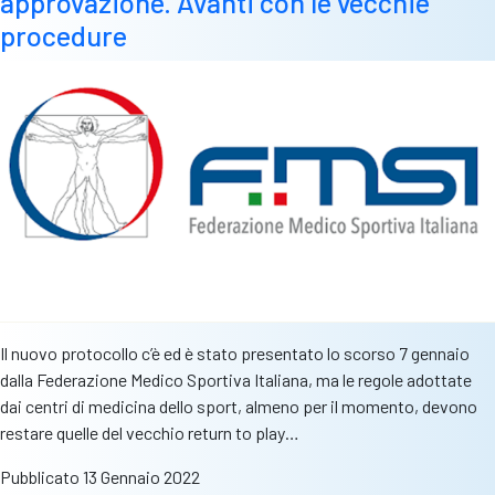
approvazione. Avanti con le vecchie
al
procedure
fianco
delle
società
Il nuovo protocollo c’è ed è stato presentato lo scorso 7 gennaio
dalla Federazione Medico Sportiva Italiana, ma le regole adottate
dai centri di medicina dello sport, almeno per il momento, devono
restare quelle del vecchio return to play…
Pubblicato
13 Gennaio 2022