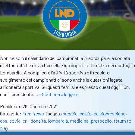
Non c’è solo il calendario dei campionati a preoccupare le società
dilettantistiche e i vertici della Figc dopo il forte rialzo dei contagi in
Lombardia. A complicare l’attività sportiva e il regolare
svolgimento dei campionati ci sono anche le questioni legate
all’idoneità sportiva. Su questi temi si è espresso quest’oggi il Crl,
Anche
con il presidente……
Continua a leggere
il
Pubblicato
29 Dicembre 2021
“Return
Categorie:
Free News
Taggato
brescia
,
calcio
,
calciobresciano
,
to
cbs
,
covid
,
crl
,
idoneità
,
lombardia
,
medicina
,
protocollo
,
return to
play”
play
preoccupa