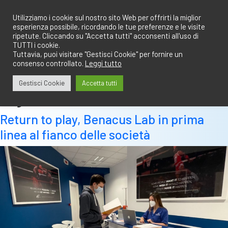
Salta
redazione@calciobresciano.it
349.1834075
al
Utilizziamo i cookie sul nostro sito Web per offrirti la miglior
esperienza possibile, ricordando le tue preferenze e le visite
contenuto
ripetute. Cliccando su "Accetta tutti" acconsenti all'uso di
TUTTI i cookie.
Tuttavia, puoi visitare "Gestisci Cookie" per fornire un
consenso controllato.
Leggi tutto
Abbonati
Accedi
Gestisci Cookie
Accetta tutti
Tag:
idoneità
Return to play, Benacus Lab in prima
linea al fianco delle società