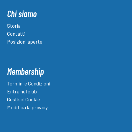
i
dilettanti.
Chi siamo
Tavecchio
scrive
Storia
ad
Contatti
Abete
Posizioni aperte
Membership
Termini e Condizioni
Entra nel club
Gestisci Cookie
Modifica la privacy