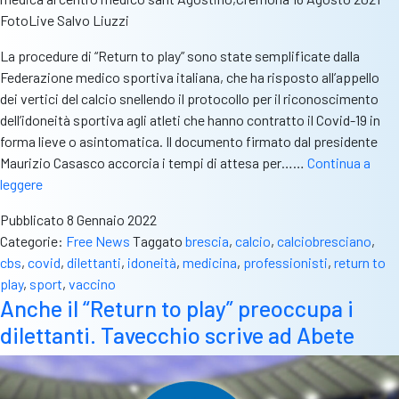
FotoLive Salvo Liuzzi
La procedure di “Return to play” sono state semplificate dalla
Federazione medico sportiva italiana, che ha risposto all’appello
dei vertici del calcio snellendo il protocollo per il riconoscimento
dell’idoneità sportiva agli atleti che hanno contratto il Covid-19 in
forma lieve o asintomatica. Il documento firmato dal presidente
Maurizio Casasco accorcia i tempi di attesa per……
Continua a
“Return
leggere
to
Pubblicato
8 Gennaio 2022
play”
Categorie:
Free News
Taggato
brescia
,
calcio
,
calciobresciano
,
semplificato
cbs
,
covid
,
dilettanti
,
idoneità
,
medicina
,
professionisti
,
return to
per
play
,
sport
,
vaccino
asintomatici
Anche il “Return to play” preoccupa i
e
dilettanti. Tavecchio scrive ad Abete
infezioni
lievi