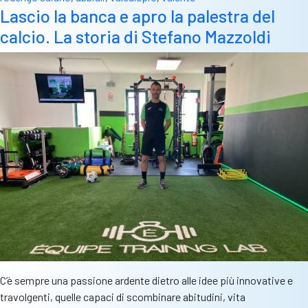
alta:
Lascio la banca e apro la palestra del
“Ai
calcio. La storia di Stefano Mazzoldi
miei
giocatori
chiedo
coraggio”
C’è sempre una passione ardente dietro alle idee più innovative e
travolgenti, quelle capaci di scombinare abitudini, vita