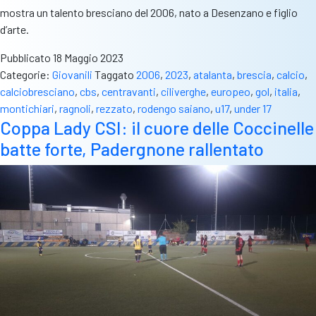
mostra un talento bresciano del 2006, nato a Desenzano e figlio
d’arte.
Pubblicato
18 Maggio 2023
Categorie:
Giovanili
Taggato
2006
,
2023
,
atalanta
,
brescia
,
calcio
,
calciobresciano
,
cbs
,
centravanti
,
ciliverghe
,
europeo
,
gol
,
italia
,
montichiari
,
ragnoli
,
rezzato
,
rodengo saiano
,
u17
,
under 17
Coppa Lady CSI: il cuore delle Coccinelle
batte forte, Padergnone rallentato