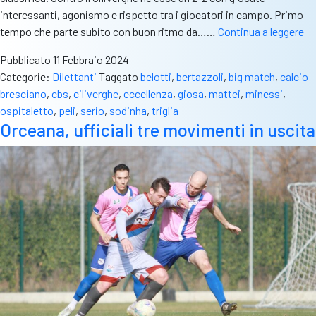
interessanti, agonismo e rispetto tra i giocatori in campo. Primo
C
tempo che parte subito con buon ritmo da……
Continua a leggere
Bi
Pubblicato
11 Febbraio 2024
Ma
Categorie:
Dilettanti
Taggato
belotti
,
bertazzoli
,
big match
,
calcio
Ec
bresciano
,
cbs
,
ciliverghe
,
eccellenza
,
giosa
,
mattei
,
minessi
,
Os
ospitaletto
,
peli
,
serio
,
sodinha
,
triglia
Ci
Orceana, ufficiali tre movimenti in uscita
2-
2