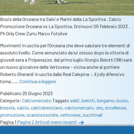
Bosis della Orceana tra Salvi e Marini della La Sportiva , Calcio
Promozione Orceana vs La Sportiva, Orzinuovi 05 Febbraio 2023 .
Ph Only Crew Zurru Marco Fotolive
Movimenti in uscita per l’Orceana che deve salutare tre elementi di
assoluto livello. Come annunciato da lui stesso dopo la vittoria di
giovedì sera a Polpenazze, dal primo luglio Giorgio Belotti (’98) sarà
un nuovo giocatore della Vertovese – vicina anche al portiere
Roberto Gherardi in uscita dalla Real Calepina –. Il jolly difensivo
Orceana,
torna……
Continua a leggere
ufficiali
Pubblicato
25 Giugno 2023
tre
Categorie:
Calciomercato
Taggato
addii
,
belotti
,
bergamo
,
bosis
,
movimenti
brescia
,
calcio
,
calciobresciano
,
calciomercato
,
cbs
,
eccellenza
,
in
promozione
,
scanzorosciate
,
vertovese
,
zucchinali
uscita
Paginazione
Pagina 1
Pagina 2
Articoli
meno recenti
degli