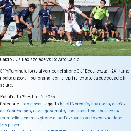
Calcio : Us Bedizzolese vs Rovato Calcio
Si infiamma la lotta al vertice nel girone C di Eccellenza: il 24° turno
ribalta ancora il panorama, con le lepri rallentate da due squadre in
salute.
Pubblicato
25 Febbraio 2025
Categorie:
Top player
Taggato
belotti
,
brescia
,
bsv garda
,
calcio
,
calciobresciano
,
cazzagobornato
,
cbs
,
classifica
,
eccellenza
,
farimbella
,
generale
,
girone c
,
podio
,
rovato vertovese
,
scidone
,
top player