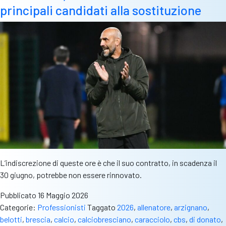
principali candidati alla sostituzione
d’entusiasmo
per
ripartire
più
forte
L’indiscrezione di queste ore è che il suo contratto, in scadenza il
30 giugno, potrebbe non essere rinnovato.
Pubblicato
16 Maggio 2026
Categorie:
Professionisti
Taggato
2026
,
allenatore
,
arzignano
,
belotti
,
brescia
,
calcio
,
calciobresciano
,
caracciolo
,
cbs
,
di donato
,