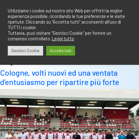
Salta
redazione@calciobresciano.it
349.1834075
al
Utilizziamo i cookie sul nostro sito Web per offrirti la miglior
esperienza possibile, ricordando le tue preferenze e le visite
contenuto
ripetute. Cliccando su "Accetta tutti" acconsenti all'uso di
TUTTI i cookie.
Tuttavia, puoi visitare "Gestisci Cookie" per fornire un
consenso controllato.
Leggi tutto
Abbonati
Accedi
Gestisci Cookie
Accetta tutti
Tag:
belotti
Cologne, volti nuovi ed una ventata
d’entusiasmo per ripartire più forte