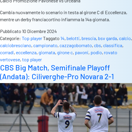
Calcio Promozione Pavonese vs Orceana
Cambia nuovamente lo scenario in testa al girone C di Eccellenza,
mentre un derby franciacortino infiamma la 14a giornata.
Pubblicato
10 Dicembre 2024
Categorie:
Top player
Taggato
14
,
belotti
,
brescia
,
bsv garda
,
calcio
,
calciobresciano
,
campionato
,
cazzagobornato
,
cbs
,
classifica
,
corradi
,
eccellenza
,
giornata
,
girone c
,
pavoni
,
podio
,
rovato
vertovese
,
top player
CBS Big Match, Semifinale Playoff
(Andata): Ciliverghe-Pro Novara 2-1