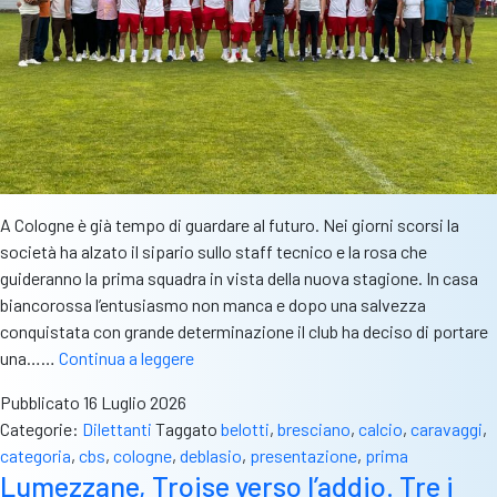
A Cologne è già tempo di guardare al futuro. Nei giorni scorsi la
società ha alzato il sipario sullo staff tecnico e la rosa che
guideranno la prima squadra in vista della nuova stagione. In casa
biancorossa l’entusiasmo non manca e dopo una salvezza
conquistata con grande determinazione il club ha deciso di portare
Cologne,
una……
Continua a leggere
volti
Pubblicato
16 Luglio 2026
nuovi
Categorie:
Dilettanti
Taggato
belotti
,
bresciano
,
calcio
,
caravaggi
,
ed
categoria
,
cbs
,
cologne
,
deblasio
,
presentazione
,
prima
una
Lumezzane, Troise verso l’addio. Tre i
ventata