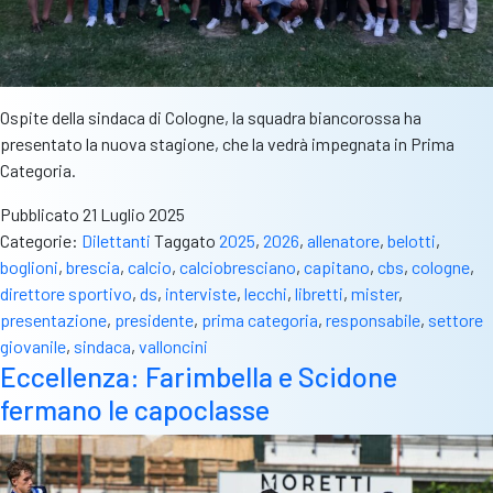
u
la
c
a
Ospite della sindaca di Cologne, la squadra biancorossa ha
presentato la nuova stagione, che la vedrà impegnata in Prima
Categoria.
Pubblicato
21 Luglio 2025
Categorie:
Dilettanti
Taggato
2025
,
2026
,
allenatore
,
belotti
,
boglioni
,
brescia
,
calcio
,
calciobresciano
,
capitano
,
cbs
,
cologne
,
direttore sportivo
,
ds
,
interviste
,
lecchi
,
libretti
,
mister
,
presentazione
,
presidente
,
prima categoria
,
responsabile
,
settore
giovanile
,
sindaca
,
valloncini
Eccellenza: Farimbella e Scidone
fermano le capoclasse