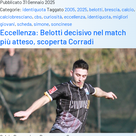
Pubblicato
31 Gennaio 2025
Categorie:
identiquota
Taggato
2005
,
2025
,
belotti
,
brescia
,
calcio
,
calciobresciano
,
cbs
,
curiosità
,
eccellenza
,
identiquota
,
migliori
giovani
,
scheda
,
simone
,
soncinese
Eccellenza: Belotti decisivo nel match
più atteso, scoperta Corradi