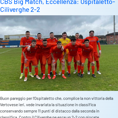
CBS Big Match, Eccellenza: Ospitaletto-
Ciliverghe-
Ciliverghe 2-2
Pro
Novara
2-
1
Buon pareggio per l’Ospitaletto che, complice la non vittoria della
Vertovese ieri, vede invariata la situazione in classifica
conservando sempre 11 punti di distacco dalla seconda in
classifica. Contro il Ciliverghe ne esce un 2-2 con giocate