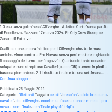
1-0 esultanza gol minessi,Ciliverghe - Atletico Cortefranca partita
di Eccellenza, Mazzano 17 marzo 2024. Ph Only Crew Giuseppe
Zanardelli Fotolive
Qualificazione ancora in bilico per il Ciliverghe che, tra le mura
amiche, vince contro la Pro Novara senza però mettere in ghiaccio
il passaggio del turno: per i ragazzi di Quartuccio tante occasioni
sciupate e uno strepitoso Cavalleri (classe ’05) a tenere in piedi la
baracca piemontese. 2-1 il risultato finale e tra una settimana……
CBS
Continua a leggere
Big
Pubblicato
26 Maggio 2024
Match,
Categorie:
Dilettanti
Taggato
belotti
,
bresciani
,
calcio bresciano
,
Semifinale
cavalleri
,
cbs
,
ciliverghe
,
eccellenza
,
fase nazionale
,
minessi
,
pro
Playoff
novara
,
semifinale
,
semifinale playoff
,
triglia
(Andata):