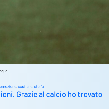
oglio.
romozione
,
soufiane
,
storia
oni. Grazie al calcio ho trovato