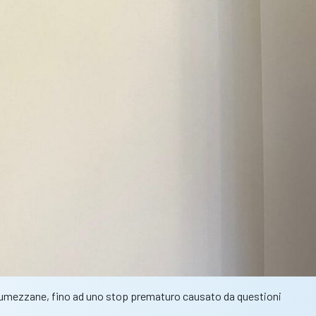
nel Lumezzane, fino ad uno stop prematuro causato da questioni
lotti: