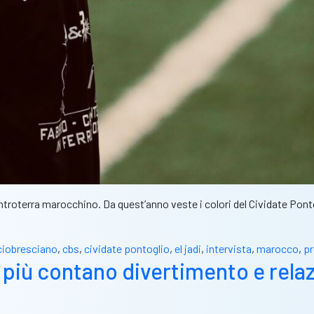
entroterra marocchino. Da quest’anno veste i colori del Cividate Pont
ciobresciano
,
cbs
,
cividate pontoglio
,
el jadi
,
intervista
,
marocco
,
p
 più contano divertimento e relazi