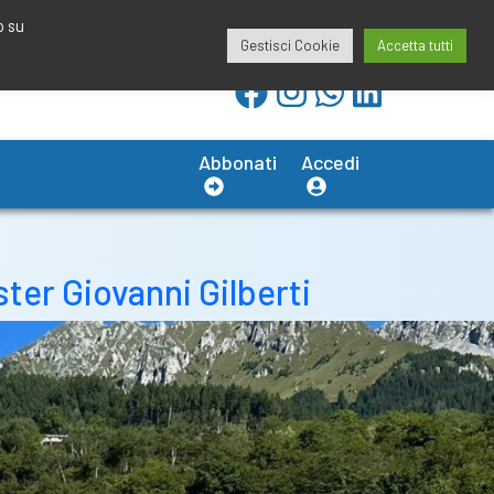
redazione@calciobresciano.it
349.1834075
o su
Gestisci Cookie
Accetta tutti
Abbonati
Accedi
ter Giovanni Gilberti