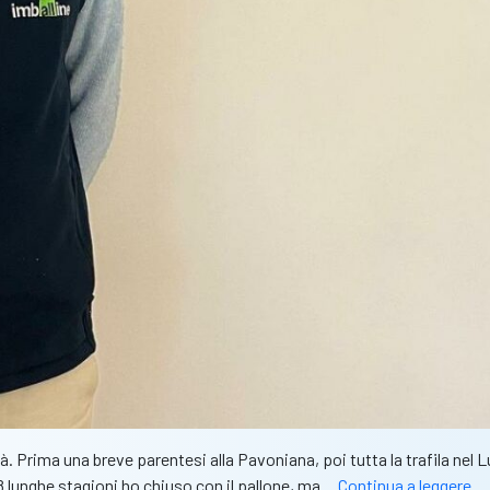
a età. Prima una breve parentesi alla Pavoniana, poi tutta la trafila 
Be
 8 lunghe stagioni ho chiuso con il pallone, ma…
Continua a leggere