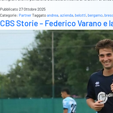
Pubblicato
27 Ottobre 2025
Categorie:
Partner
Taggato
andrea
,
azienda
,
belotti
,
bergamo
,
bres
CBS Storie – Federico Varano e la