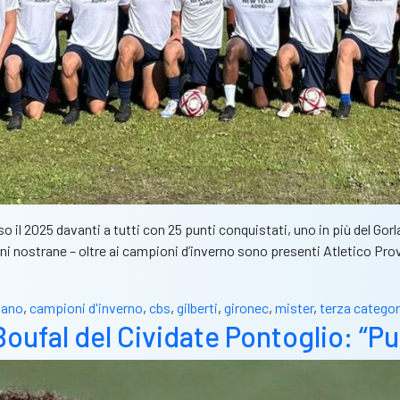
il 2025 davanti a tutti con 25 punti conquistati, uno in più del Gor
 nostrane – oltre ai campioni d’inverno sono presenti Atletico Pr
iano
,
campioni d'inverno
,
cbs
,
gilberti
,
gironec
,
mister
,
terza categor
 Boufal del Cividate Pontoglio: “P