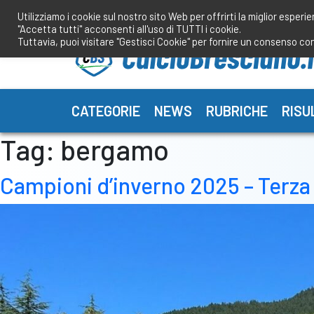
Salta
Utilizziamo i cookie sul nostro sito Web per offrirti la miglior esperi
al
"Accetta tutti" acconsenti all'uso di TUTTI i cookie.
contenuto
Tuttavia, puoi visitare "Gestisci Cookie" per fornire un consenso co
CATEGORIE
NEWS
RUBRICHE
RISU
Tag:
bergamo
Campioni d’inverno 2025 – Terza 