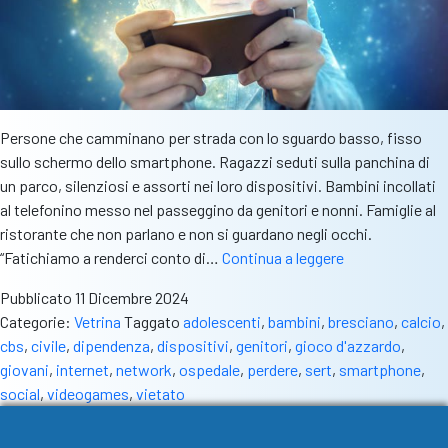
Persone che camminano per strada con lo sguardo basso, fisso
sullo schermo dello smartphone. Ragazzi seduti sulla panchina di
un parco, silenziosi e assorti nei loro dispositivi. Bambini incollati
al telefonino messo nel passeggino da genitori e nonni. Famiglie al
ristorante che non parlano e non si guardano negli occhi.
Dispositivi,
“Fatichiamo a renderci conto di…
Continua a leggere
un
Pubblicato
11 Dicembre 2024
“impegno”
Categorie:
Vetrina
Taggato
adolescenti
,
bambini
,
bresciano
,
calcio
,
full
cbs
,
civile
,
dipendenza
,
dispositivi
,
genitori
,
gioco d'azzardo
,
time.
giovani
,
internet
,
network
,
ospedale
,
perdere
,
sert
,
smartphone
,
L’allarme
social
,
videogames
,
vietato
del
Sert: