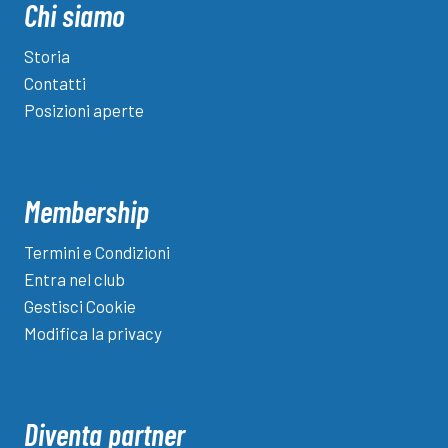
“Rischio
Chi siamo
dipendenza
elevato.
Storia
Torniamo
Contatti
ad
Posizioni aperte
assaporare
la
vita”
Membership
Termini e Condizioni
Entra nel club
Gestisci Cookie
Modifica la privacy
Diventa partner