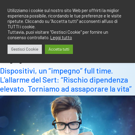
Salta
redazione@calciobresciano.it
349.1834075
al
Utilizziamo i cookie sul nostro sito Web per offrirti la miglior
esperienza possibile, ricordando le tue preferenze e le visite
contenuto
ripetute. Cliccando su "Accetta tutti" acconsenti all'uso di
TUTTI i cookie.
Tuttavia, puoi visitare "Gestisci Cookie" per fornire un
consenso controllato.
Leggi tutto
Abbonati
Accedi
Gestisci Cookie
Accetta tutti
Tag:
gioco d’azzardo
Dispositivi, un “impegno” full time.
L’allarme del Sert: “Rischio dipendenza
elevato. Torniamo ad assaporare la vita”