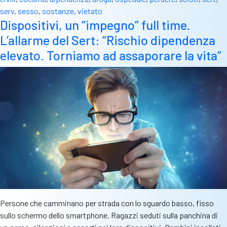
che
serv
,
sesso
,
sostanze
,
vietato
può
Dispositivi, un “impegno” full time.
diventare
L’allarme del Sert: “Rischio dipendenza
schiavitù
elevato. Torniamo ad assaporare la vita”
Persone che camminano per strada con lo sguardo basso, fisso
sullo schermo dello smartphone. Ragazzi seduti sulla panchina di