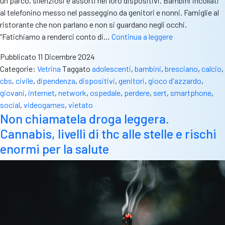
un parco, silenziosi e assorti nei loro dispositivi. Bambini incollati
al telefonino messo nel passeggino da genitori e nonni. Famiglie al
ristorante che non parlano e non si guardano negli occhi.
Dispositivi,
“Fatichiamo a renderci conto di…
Continua a leggere
un
Pubblicato
11 Dicembre 2024
“impegno”
Categorie:
Vetrina
Taggato
adolescenti
,
bambini
,
bresciano
,
calcio
,
full
cbs
,
civile
,
dipendenza
,
dispositivi
,
genitori
,
gioco d'azzardo
,
time.
giovani
,
internet
,
network
,
ospedale
,
perdere
,
sert
,
smartphone
,
L’allarme
social
,
videogames
,
vietato
del
Non chiamatela droga leggera.
Sert:
Cannabis, livelli di thc alle stelle e rischi
“Rischio
dipendenza
enormi per la salute
elevato.
Torniamo
ad
assaporare
la
vita”