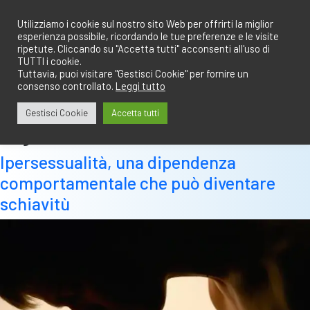
Salta
redazione@calciobresciano.it
349.1834075
al
Utilizziamo i cookie sul nostro sito Web per offrirti la miglior
esperienza possibile, ricordando le tue preferenze e le visite
contenuto
ripetute. Cliccando su "Accetta tutti" acconsenti all'uso di
TUTTI i cookie.
Tuttavia, puoi visitare "Gestisci Cookie" per fornire un
consenso controllato.
Leggi tutto
Abbonati
Accedi
Gestisci Cookie
Accetta tutti
Tag:
sert
Ipersessualità, una dipendenza
comportamentale che può diventare
schiavitù