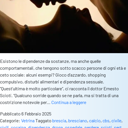
Esistono le dipendenze da sostanze, ma anche quelle
comportamentali, che tengono sotto scacco persone di ogni età e
ceto sociale: alcuni esempi? Gioco d’azzardo, shopping
compulsivo, disturbi alimentari e dipendenza sessuale.
“Quest’ultima è molto particolare”, ci racconta il dottor Ernesto
Scioti. “Qualcuno sorride quando se ne parla, ma si tratta di una
Ipersessualità,
costrizione notevole per…
Continua a leggere
una
Pubblicato
6 Febbraio 2025
dipendenza
Categorie:
Vetrina
Taggato
brescia
,
bresciano
,
calcio
,
cbs
,
civile
,
comportamentale
civili
,
cocaina
,
dipendenza
,
droga
,
ospedale
,
perdere
,
scioti
,
sert
,