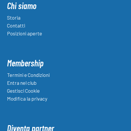
thc
Chi siamo
alle
stelle
Storia
e
Contatti
rischi
Posizioni aperte
enormi
per
la
salute
Membership
Termini e Condizioni
Entra nel club
Gestisci Cookie
Modifica la privacy
Diventa partner