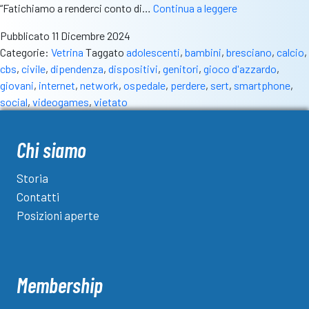
Dispositivi,
“Fatichiamo a renderci conto di…
Continua a leggere
un
Pubblicato
11 Dicembre 2024
“impegno”
Categorie:
Vetrina
Taggato
adolescenti
,
bambini
,
bresciano
,
calcio
,
full
cbs
,
civile
,
dipendenza
,
dispositivi
,
genitori
,
gioco d'azzardo
,
time.
giovani
,
internet
,
network
,
ospedale
,
perdere
,
sert
,
smartphone
,
L’allarme
social
,
videogames
,
vietato
del
Sert:
“Rischio
Chi siamo
dipendenza
elevato.
Storia
Torniamo
Contatti
ad
Posizioni aperte
assaporare
la
vita”
Membership