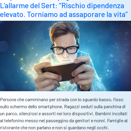
L’allarme del Sert: “Rischio dipendenza
palloni
di
elevato. Torniamo ad assaporare la vita”
stracci
e
morire
di
fame
per
strada.
Ho
pianto,
poi
ho
agito”
Persone che camminano per strada con lo sguardo basso, fisso
sullo schermo dello smartphone. Ragazzi seduti sulla panchina di
un parco, silenziosi e assorti nei loro dispositivi. Bambini incollati
al telefonino messo nel passeggino da genitori e nonni. Famiglie al
ristorante che non parlano e non si guardano negli occhi.