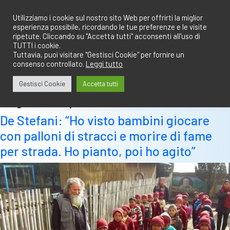
Salta
redazione@calciobresciano.it
349.1834075
al
Utilizziamo i cookie sul nostro sito Web per offrirti la miglior
esperienza possibile, ricordando le tue preferenze e le visite
contenuto
ripetute. Cliccando su "Accetta tutti" acconsenti all'uso di
TUTTI i cookie.
Tuttavia, puoi visitare "Gestisci Cookie" per fornire un
consenso controllato.
Leggi tutto
Abbonati
Accedi
Gestisci Cookie
Accetta tutti
Tag:
smartphone
De Stefani: “Ho visto bambini giocare
con palloni di stracci e morire di fame
per strada. Ho pianto, poi ho agito”