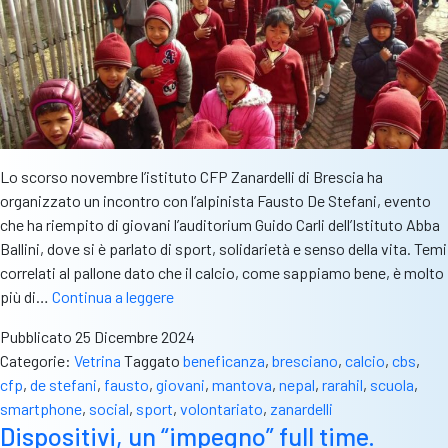
Lo scorso novembre l’istituto CFP Zanardelli di Brescia ha
organizzato un incontro con l’alpinista Fausto De Stefani, evento
che ha riempito di giovani l’auditorium Guido Carli dell’Istituto Abba
Ballini, dove si è parlato di sport, solidarietà e senso della vita. Temi
correlati al pallone dato che il calcio, come sappiamo bene, è molto
De
più di…
Continua a leggere
Stefani:
Pubblicato
25 Dicembre 2024
“Ho
Categorie:
Vetrina
Taggato
beneficanza
,
bresciano
,
calcio
,
cbs
,
visto
cfp
,
de stefani
,
fausto
,
giovani
,
mantova
,
nepal
,
rarahil
,
scuola
,
bambini
smartphone
,
social
,
sport
,
volontariato
,
zanardelli
giocare
Dispositivi, un “impegno” full time.
con