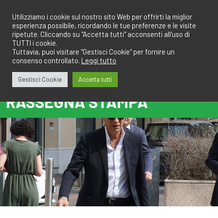
Salta
redazione@calciobresciano.it
349.1834075
al
Utilizziamo i cookie sul nostro sito Web per offrirti la miglior
esperienza possibile, ricordando le tue preferenze e le visite
contenuto
ripetute. Cliccando su "Accetta tutti" acconsenti all'uso di
TUTTI i cookie.
Tuttavia, puoi visitare "Gestisci Cookie" per fornire un
consenso controllato.
Leggi tutto
Abbonati
Accedi
Gestisci Cookie
Accetta tutti
RASSEGNA STAMPA