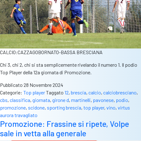
CALCIO:CAZZAGOBORNATO-BASSA BRESCIANA
Chi 3, chi 2, chi si sta semplicemente rivelando il numero 1. Il podio
Top Player della 12a giornata di Promozione.
Pubblicato
28 Novembre 2024
Categorie:
Top player
Taggato
12
,
brescia
,
calcio
,
calciobresciano
,
cbs
,
classifica
,
giornata
,
girone d
,
martinelli
,
pavonese
,
podio
,
promozione
,
scidone
,
sporting brescia
,
top player
,
vino
,
virtus
aurora travagliato
Promozione: Frassine si ripete, Volpe
sale in vetta alla generale