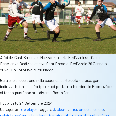
Arici del Cast Brescia e Mazzarega della Bedizzolese, Calcio
Eccellenza Bedizzolese vs Cast Brescia, Bedizzole 29 Gennaio
2023 . Ph FotoLive Zurru Marco
Gare che si decidono nella seconda parte della ripresa, gare
indirizzate fin dal principio e poi portate a termine. In Promozione
si fanno punti con stili diversi. Basta farli.
Pubblicato
24 Settembre 2024
Categorie:
Top player
Taggato
3
,
alberti
,
arici
,
brescia
,
calcio
,
calciobresciano
,
cbs
,
classifica
,
giornata
,
girone d
,
lombardi
,
orsa