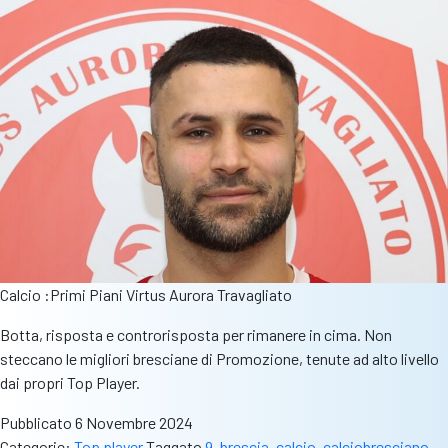
Calcio :Primi Piani Virtus Aurora Travagliato
Botta, risposta e controrisposta per rimanere in cima. Non
steccano le migliori bresciane di Promozione, tenute ad alto livello
dai propri Top Player.
Pubblicato
6 Novembre 2024
Categorie:
Top player
Taggato
9
,
brescia
,
calcio
,
calciobresciano
,