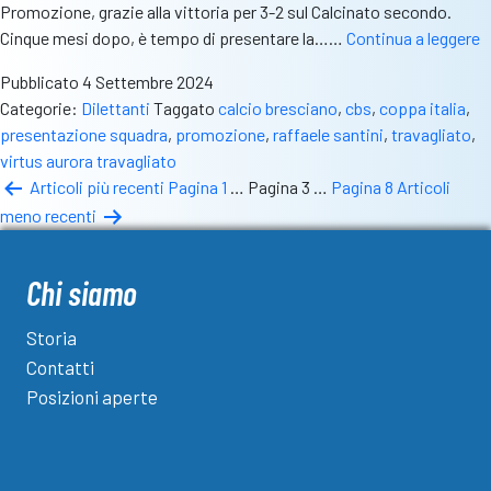
Promozione, grazie alla vittoria per 3-2 sul Calcinato secondo.
V
Cinque mesi dopo, è tempo di presentare la……
Continua a leggere
p
Pubblicato
4 Settembre 2024
s
Categorie:
Dilettanti
Taggato
calcio bresciano
,
cbs
,
coppa italia
,
e
presentazione squadra
,
promozione
,
raffaele santini
,
travagliato
,
p
virtus aurora travagliato
v
Paginazione
Articoli
più recenti
Pagina 1
…
Pagina 3
…
Pagina 8
Articoli
i
meno recenti
degli
C
I
articoli
Chi siamo
Storia
Contatti
Posizioni aperte