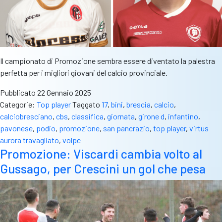
Il campionato di Promozione sembra essere diventato la palestra
perfetta per i migliori giovani del calcio provinciale.
Pubblicato
22 Gennaio 2025
Categorie:
Top player
Taggato
17
,
bini
,
brescia
,
calcio
,
calciobresciano
,
cbs
,
classifica
,
giornata
,
girone d
,
infantino
,
pavonese
,
podio
,
promozione
,
san pancrazio
,
top player
,
virtus
aurora travagliato
,
volpe
Promozione: Viscardi cambia volto al
Gussago, per Crescini un gol che pesa