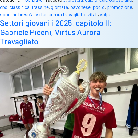
cbs
,
classifica
,
frassine
,
giornata
,
pavonese
,
podio
,
promozione
,
sporting brescia
,
virtus aurora travagliato
,
vitali
,
volpe
Settori giovanili 2025, capitolo II:
Gabriele Piceni, Virtus Aurora
Travagliato