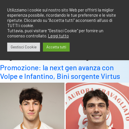
Salta
redazione@calciobresciano.it
349.1834075
al
Utilizziamo i cookie sul nostro sito Web per offrirti la miglior
esperienza possibile, ricordando le tue preferenze e le visite
contenuto
ripetute. Cliccando su "Accetta tutti" acconsenti all'uso di
TUTTI i cookie.
Tuttavia, puoi visitare "Gestisci Cookie" per fornire un
consenso controllato.
Leggi tutto
Abbonati
Accedi
Gestisci Cookie
Accetta tutti
Tag:
virtus aurora travagliato
Promozione: la next gen avanza con
Volpe e Infantino, Bini sorgente Virtus