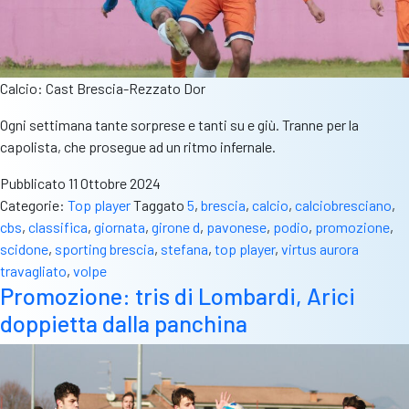
Calcio: Cast Brescia-Rezzato Dor
Ogni settimana tante sorprese e tanti su e giù. Tranne per la
capolista, che prosegue ad un ritmo infernale.
Pubblicato
11 Ottobre 2024
Categorie:
Top player
Taggato
5
,
brescia
,
calcio
,
calciobresciano
,
cbs
,
classifica
,
giornata
,
girone d
,
pavonese
,
podio
,
promozione
,
scidone
,
sporting brescia
,
stefana
,
top player
,
virtus aurora
travagliato
,
volpe
Promozione: tris di Lombardi, Arici
doppietta dalla panchina